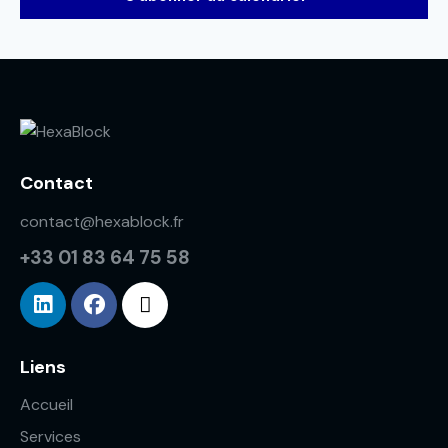
s
É
v
è
n
e
m
Contact
e
n
contact@hexablock.fr
t
+33 01 83 64 75 58
s
Liens
Accueil
Services