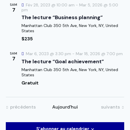
d
n
t
Fév 28, 2023 @ 10:00 am
-
Mar 5, 2026 @ 5:00
SAM
e
7
e
pm
n
v
The lecture “Business planning”
z
a
u
u
Manhattan Club
350 5th Ave, New York, NY, United
e
v
States
n
s
i
$235
e
É
g
d
v
a
Mar 6, 2023 @ 3:30 pm
-
Mar 18, 2026 @ 7:00 pm
SAM
a
è
7
t
The lecture “Goal achievement”
t
n
i
Manhattan Club
350 5th Ave, New York, NY, United
e
e
States
o
.
m
Gratuit
n
e
d
n
e
t
Évènements
Évènements
précédents
Aujourd'hui
suivants
v
u
e
S’abonner au calendrier