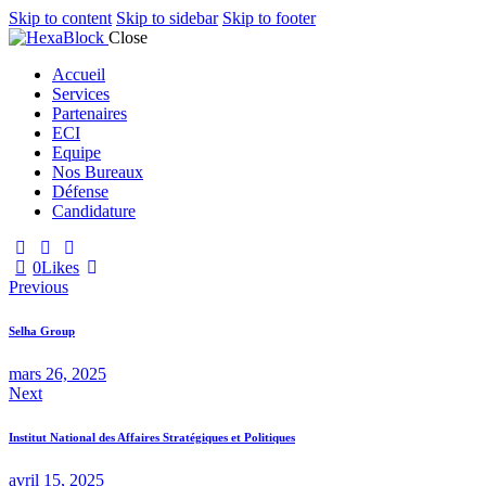
Skip to content
Skip to sidebar
Skip to footer
Close
Accueil
Services
Partenaires
ECI
Equipe
Nos Bureaux
Défense
Candidature
0
Likes
Navigation
Previous
de
Selha Group
l’article
mars 26, 2025
Next
Institut National des Affaires Stratégiques et Politiques
avril 15, 2025