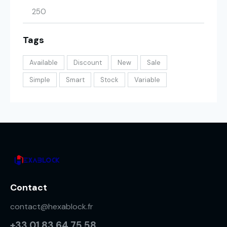
Tags
Available
Discount
New
Sale
Simple
Smart
Stock
Variable
Contact
contact@hexablock.fr
+33 01 83 64 75 58