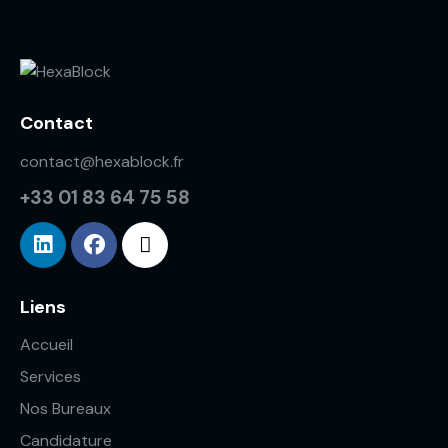
s
É
v
è
n
Contact
e
contact@hexablock.fr
m
e
+33 01 83 64 75 58
n
t
s
Liens
Accueil
Services
Nos Bureaux
Candidature