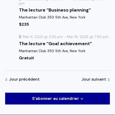
d
n
pm
t
e
e
The lecture “Business planning”
n
v
z
Manhattan Club
350 5th Ave, New York
a
u
u
$235
e
v
n
s
i
e
Mar 6, 2023 @ 3:30 pm
-
Mar 18, 2026 @ 7:00 pm
É
g
d
The lecture “Goal achievement”
v
a
a
è
Manhattan Club
350 5th Ave, New York
t
t
n
Gratuit
i
e
e
o
.
m
n
e
Jour précédent
Jour suivant
d
n
e
t
v
S’abonner au calendrier
u
e