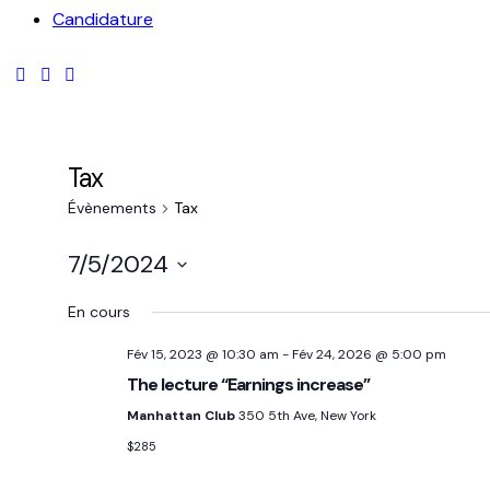
Candidature
Tax
Évènements
Tax
7/5/2024
Sélectionnez
En cours
une
date.
Fév 15, 2023 @ 10:30 am
-
Fév 24, 2026 @ 5:00 pm
The lecture “Earnings increase”
Manhattan Club
350 5th Ave, New York
$285